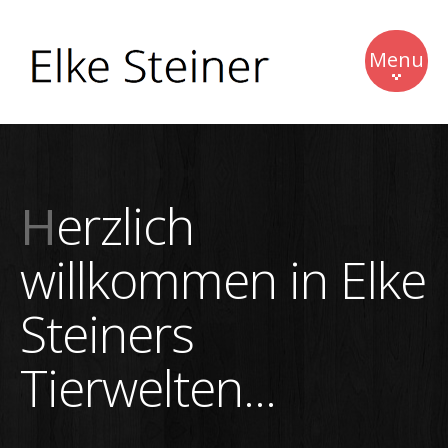
Menu
Home
News
Herzlich
Werke
willkommen in Elke
Vita
Steiners
Impressum
Tierwelten...